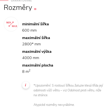
GARANTOVANÉ
Rozměry
minimální šířka
600 mm
maximální šířka
2800* mm
maximální výška
4000 mm
maximální plocha
2
8 m
*Upozornění: S rostoucí šířkou žaluzie klesá třída její
odolnosti vůči větru – viz Odolnost proti větru, níže
na stránce.
Atypické rozměry nevyrábíme.