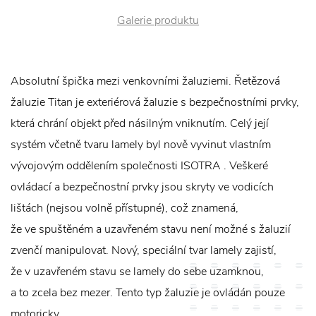
Galerie produktu
Absolutní špička mezi venkovními žaluziemi. Řetězová
žaluzie Titan je exteriérová žaluzie s bezpečnostními prvky,
která chrání objekt před násilným vniknutím. Celý její
systém včetně tvaru lamely byl nově vyvinut vlastním
vývojovým oddělením společnosti ISOTRA . Veškeré
ovládací a bezpečnostní prvky jsou skryty ve vodicích
lištách (nejsou volně přístupné), což znamená,
že ve spuštěném a uzavřeném stavu není možné s žaluzií
zvenčí manipulovat. Nový, speciální tvar lamely zajistí,
že v uzavřeném stavu se lamely do sebe uzamknou,
a to zcela bez mezer. Tento typ žaluzie je ovládán pouze
motoricky.