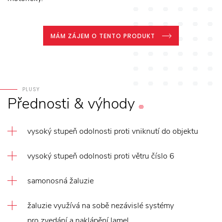
MÁM ZÁJEM O TENTO PRODUKT
PLUSY
Přednosti
&
výhody
vysoký stupeň odolnosti proti vniknutí do objektu
vysoký stupeň odolnosti proti větru číslo 6
samonosná žaluzie
žaluzie využívá na sobě nezávislé systémy
pro zvedání a naklápění lamel