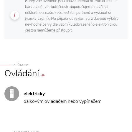
Barvy zde uvedené jsou pouze orientační. Pokud chcete
barvu vidět ve skutečnosti, doporučujeme navštívit
některého z našich obchodních partnerů a vyžádat si
fyzický vzorník. Na případnou reklamaci z důvodu výběru
nevhodné barvy dle vzorníku zobrazeného elektronickou
cestou nemůžeme přistoupit.
ZPŮSOBY
Ovládání
elektricky
dálkovým ovladačem nebo vypínačem