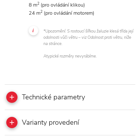
2
8 m
(pro ovládání klikou)
2
24 m
(pro ovládání motorem)
*Upozornění: S rostoucí šířkou žaluzie klesá třída její
odolnosti vůči větru – viz Odolnost proti větru, níže
na stránce.
Atypické rozměry nevyrábíme.
Technické parametry
Varianty provedení