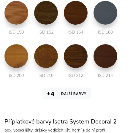
ISD 150
ISD 152
ISD 154
ISD 160
ISD 200
ISD 210
ISD 212
ISD 214
DALŠÍ BARVY
Příplatkové barvy Isotra System Decoral 2
box, vodící lišty, držáky vodících lišt, horní a dolní profil